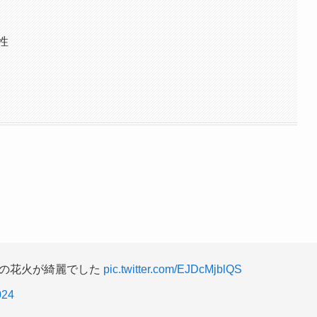
性
！
24 の花火が綺麗でした
pic.twitter.com/EJDcMjblQS
024